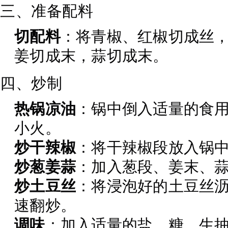
三、准备配料
切配料
：将青椒、红椒切成丝
姜切成末，蒜切成末。
四、炒制
热锅凉油
：锅中倒入适量的食
小火。
炒干辣椒
：将干辣椒段放入锅
炒葱姜蒜
：加入葱段、姜末、
炒土豆丝
：将浸泡好的土豆丝
速翻炒。
调味
：加入适量的盐、糖、生