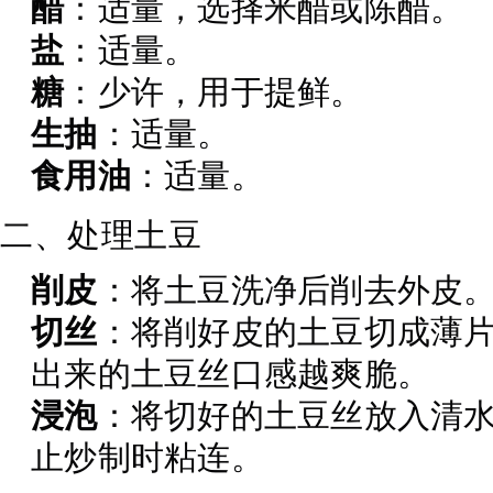
醋
：适量，选择米醋或陈醋。
盐
：适量。
糖
：少许，用于提鲜。
生抽
：适量。
食用油
：适量。
二、处理土豆
削皮
：将土豆洗净后削去外皮
切丝
：将削好皮的土豆切成薄
出来的土豆丝口感越爽脆。
浸泡
：将切好的土豆丝放入清
止炒制时粘连。