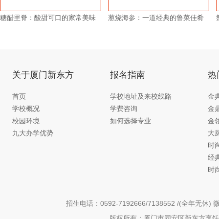
糖醋里脊：酸甜可口的家常美味
葱烧海参：一道经典的鲁菜佳肴
关于厦门新东方
报名指南
热
首页
学校地址及来校线路
金
学校概况
学费咨询
金
校园环境
如何选择专业
金
九大办学优势
大
时
经
时
招生电话：0592-7192666/7138552 /(全年无休) 微
版权所有：厦门市同安区新东方烹饪职