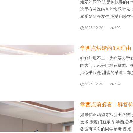
亲爱的同学 这是你找寻的心
这里有劳逸结合的快乐时光 
感受梦想在发生 感受职校学

2025-12-30

339
学西点烘焙的8大理由
好好的班不上，为啥要去学做
的大门，或是已经在揉面、
点似乎只是 甜蜜的消遣，却

2025-12-30

334
学西点前必看：解答你
如果你正渴望寻找新出路转行
技术 来厦门新东方 学西点
各位有意向的同学参考 西点