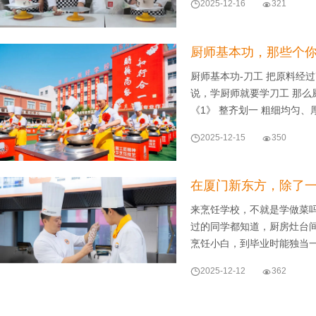

2025-12-16

321
厨师基本功，那些个
厨师基本功-刀工 把原料经
说，学厨师就要学刀工 那么
《1》 整齐划一 粗细均匀、

2025-12-15

350
在厦门新东方，除了一
来烹饪学校，不就是学做菜
过的同学都知道，厨房灶台
烹饪小白，到毕业时能独当

2025-12-12

362