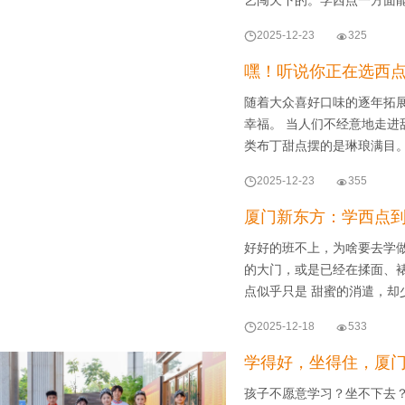

2025-12-23

325
嘿！听说你正在选西
随着大众喜好口味的逐年拓
幸福。 当人们不经意地走
类布丁甜点摆的是琳琅满目。

2025-12-23

355
厦门新东方：学西点
好好的班不上，为啥要去学做
的大门，或是已经在揉面、
点似乎只是 甜蜜的消遣，却

2025-12-18

533
学得好，坐得住，厦
孩子不愿意学习？坐不下去？