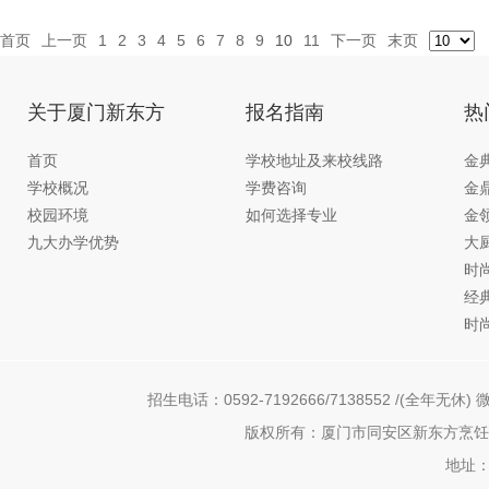
首页
上一页
1
2
3
4
5
6
7
8
9
10
11
下一页
末页
关于厦门新东方
报名指南
热
首页
学校地址及来校线路
金
学校概况
学费咨询
金
校园环境
如何选择专业
金
九大办学优势
大
时
经
时
招生电话：0592-7192666/7138552 /(全年无休) 微
版权所有：厦门市同安区新东方烹饪职
地址：