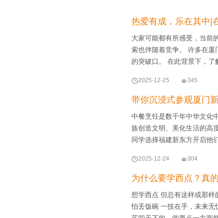
热爱有成，乐在其中|
大家可能都有所感受，当前
索也伴随着竞争。 许多在
的突破口。 在此背景下，了

2025-12-25

345
带你沉浸式参观厦门
中餐烹饪是数千年中华文化
族创造文明、美化生活的高
同学选择福建新东方开启他

2025-12-24

304
为什么要学西点？真
想学西点 但总有这样或那样
怕丢饭碗 一技在手，未来无
艺闯天下的。学西点一方面