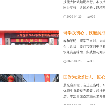
技能大比武如期举行。本次
同台竞技、各展所长，以精

2026-04-29

695
研学践初心，技能润
春和景明，研学正当时。为
合，近日，厦门市莲河中学
场兼具趣味性、实践性与知

2026-04-28

355
国旗为炬燃壮志，匠
晨光启新程，奋进正当时。4
体师生身着整齐着装，精神
进。本次升旗仪式由黄老师