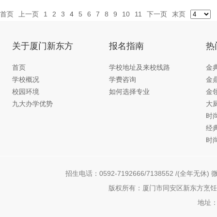
首页
上一页
1
2
3
4
5
6
7
8
9
10
11
下一页
末页
关于厦门新东方
报名指南
热
首页
学校地址及来校线路
金
学校概况
学费咨询
金
校园环境
如何选择专业
金
九大办学优势
大
时
经
时
招生电话：0592-7192666/7138552 /(全年无休) 微
版权所有：厦门市同安区新东方烹饪职
地址：