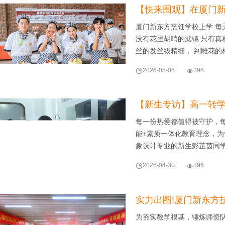
【快来围观】在厦门
厦门新东方烹饪学校上学 每天
没有花里胡哨的滤镜 只有真
丝的发丝级精细， 到雕花的

2026-05-06

396
【新生专访】高一转学
每一份热爱都值得被守护，
能+素质一体化教育理念，
象设计专业的新生彭芷茵同

2026-04-30

396
实力出圈!厦门新东方
为夯实教学根基，锤炼师资队