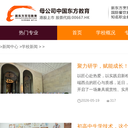
热门专业
首页
学校概况
>
新闻中心
>
学校新闻
> >
聚力研学，赋能成长
以匠心赴热爱，以实践启新
端西点的匠心与质感，近日
开启了一场兼具观赏性、实

2026-05-19

317
初高中生学技术，这