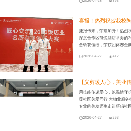

2026-04-28

393
喜报！热烈祝贺我校陶
捷报传来，荣耀加身！热烈
深度合作区凯悦酒店举办的2
念斩获佳绩，荣获团体赛金

2026-04-27

412
【义剪暖人心，美业
用技能传递爱心，以温情守
暖社区关爱同行 大物业服务
专业的美发师生走进梧侣社

2026-04-27

293