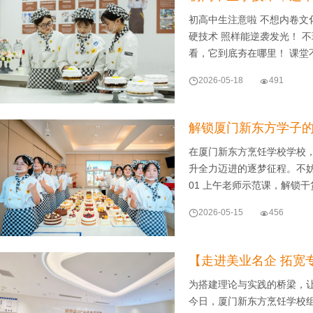
初高中生注意啦 不想内卷文
硬技术 照样能逆袭发光！ 
看，它到底夯在哪里！ 课堂

2026-05-18

491
解锁厦门新东方学子
在厦门新东方烹饪学校学校
升全力迈进的逐梦征程。不
01 上午老师示范课，解锁干

2026-05-15

456
【走进美业名企 拓宽
为搭建理论与实践的桥梁，
今日，厦门新东方烹饪学校