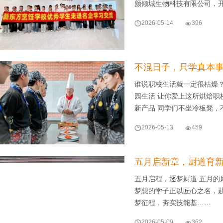
颜倾城生物科技有限公司，

2026-05-14

396
不混日子，只学真本
谁说职校生活就一定很枯燥？
园生活 让你爱上这所烘焙职
新产品 同学们不坐冷板凳，

2026-05-13

459
五月启新章，厨道育新
五月启程，逐梦厨道 五月
梦想的学子正以匠心之名，赴
梦征程，夯实技能基……

2026-05-09

362