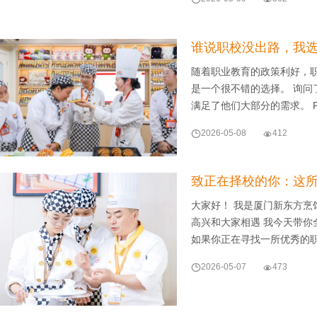
谁说职校没出路，我选
随着职业教育的政策利好，
是一个很不错的选择。 询问
满足了他们大部分的需求。 P

2026-05-08

412
致正在择校的你：这所3
大家好！ 我是厦门新东方烹
高兴和大家相遇 我今天带你
如果你正在寻找一所优秀的

2026-05-07

473