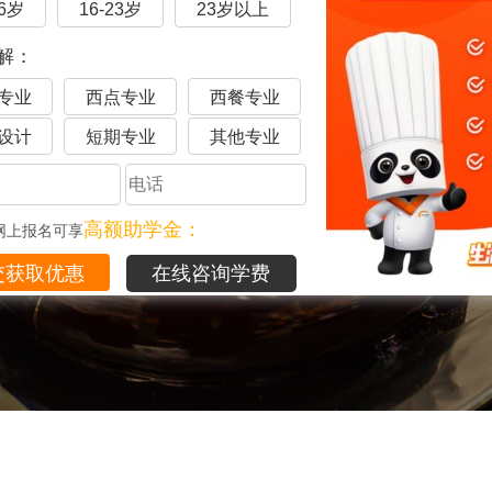
16岁
16-23岁
23岁以上
解：
专业
西点专业
西餐专业
设计
短期专业
其他专业
高额助学金：
网上报名可享
在线咨询学费