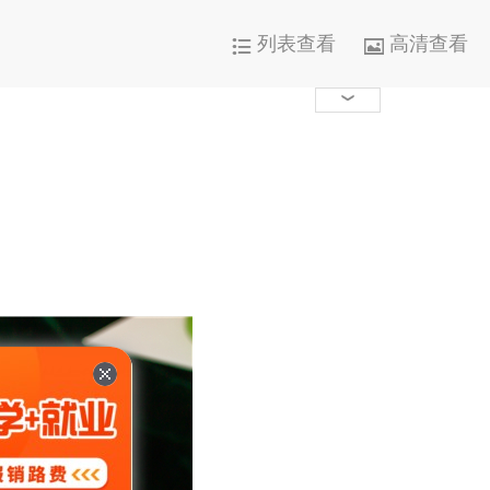
列表查看
高清查看




1000+

0

