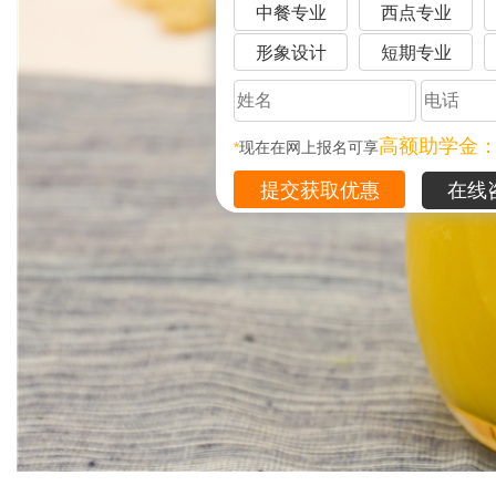
中餐专业
西点专业
形象设计
短期专业
高额助学金
*
现在在网上报名可享
在线