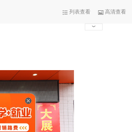
列表查看
高清查看




1000+

0

