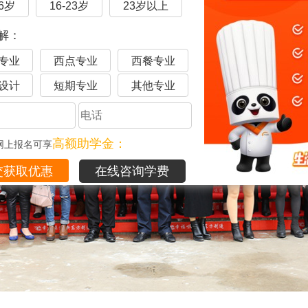
16岁
16-23岁
23岁以上
解：
专业
西点专业
西餐专业
设计
短期专业
其他专业
高额助学金：
网上报名可享
在线咨询学费