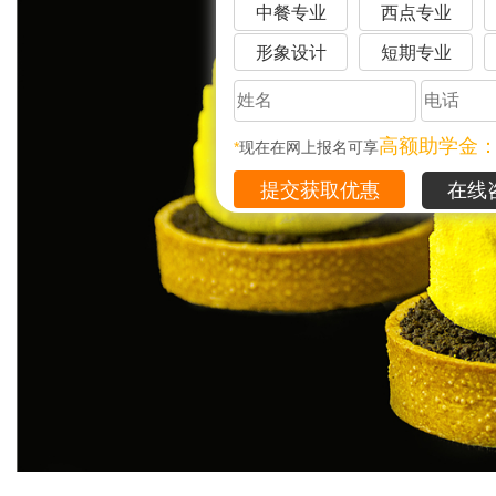
中餐专业
西点专业
形象设计
短期专业
高额助学金
*
现在在网上报名可享
在线