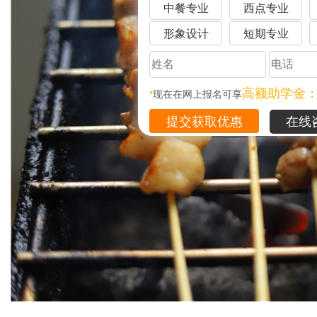
中餐专业
西点专业
形象设计
短期专业
高额助学金
*
现在在网上报名可享
在线