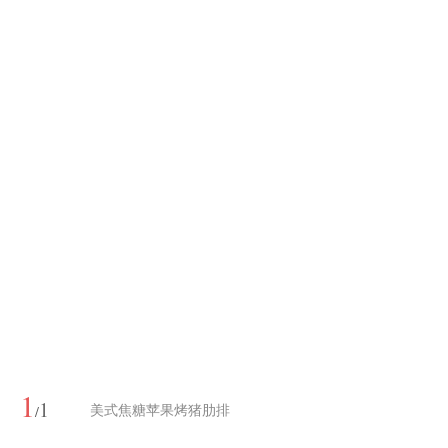
1
1
/
美式焦糖苹果烤猪肋排