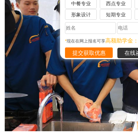
中餐专业
西点专业
形象设计
短期专业
高额助学金
*
现在在网上报名可享
在线