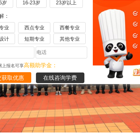
16岁
16-23岁
23岁以上
解：
专业
西点专业
西餐专业
设计
短期专业
其他专业
高额助学金：
网上报名可享
在线咨询学费