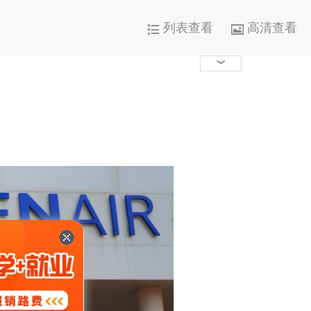
列表查看
高清查看




1000+

0

