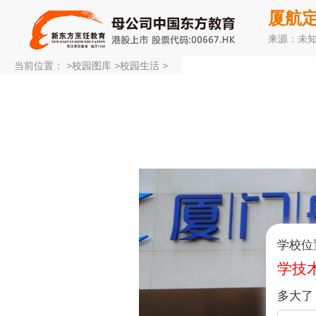
厦航
来源：未
当前位置：
>
校园图库
>
校园生活
>
学校位
学技
多大了