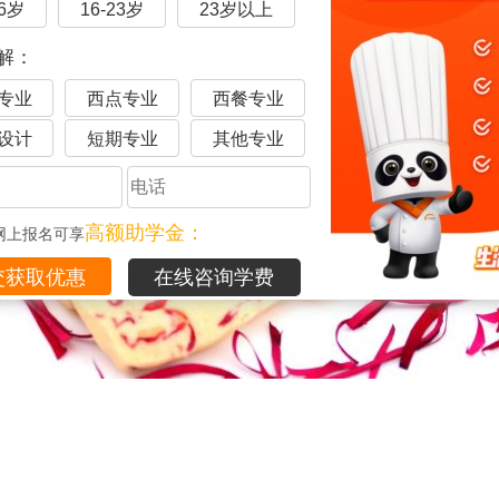
16岁
16-23岁
23岁以上
解：
专业
西点专业
西餐专业
设计
短期专业
其他专业
高额助学金：
网上报名可享
在线咨询学费