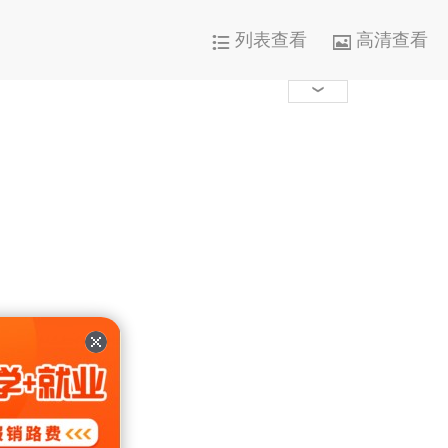
列表查看
高清查看




1000+

0

