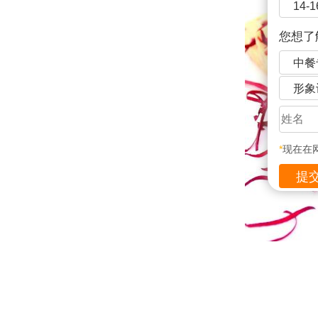
14-
您想了
中餐
形象
*
现在在