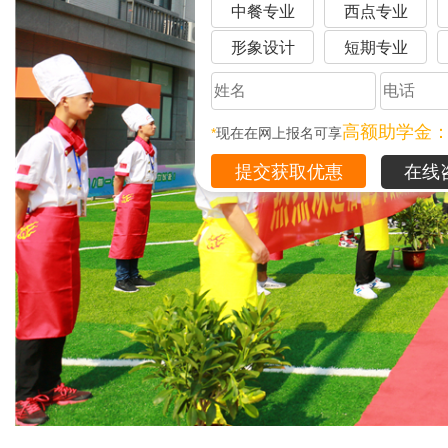
中餐专业
西点专业
形象设计
短期专业
高额助学金
*
现在在网上报名可享
在线