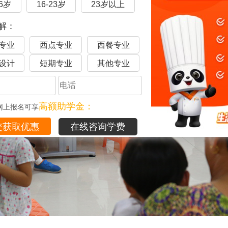
16岁
16-23岁
23岁以上
解：
专业
西点专业
西餐专业
设计
短期专业
其他专业
高额助学金：
网上报名可享
在线咨询学费