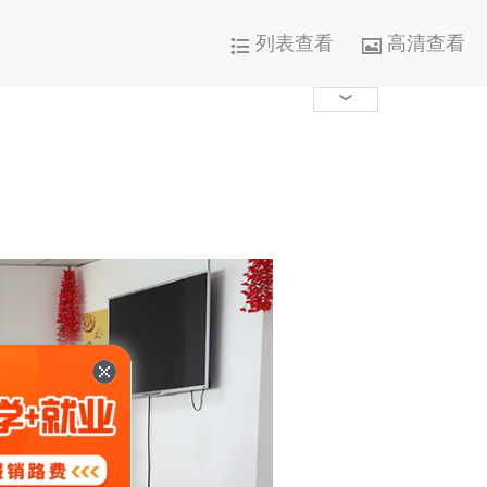
列表查看
高清查看




1000+

0

