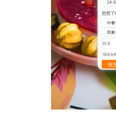
14-
您想了
中餐
形象
*
现在在