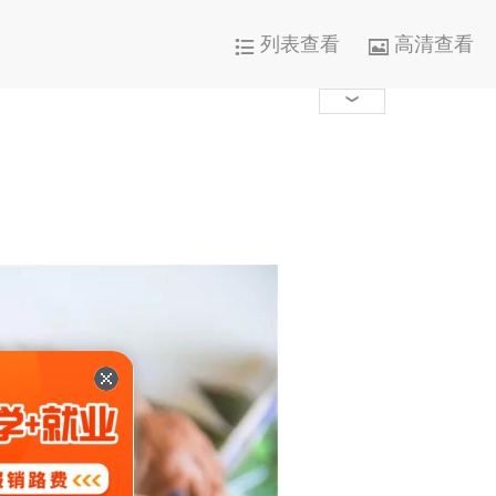
列表查看
高清查看




1000+

0

