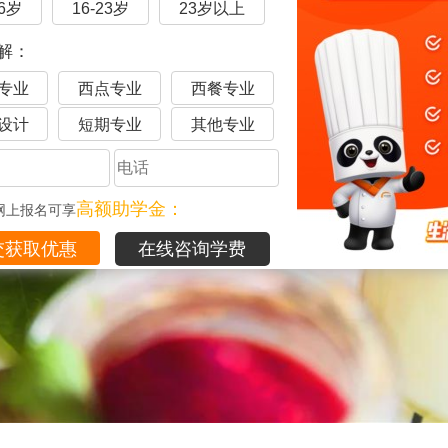
16岁
16-23岁
23岁以上
解：
专业
西点专业
西餐专业
设计
短期专业
其他专业
高额助学金：
网上报名可享
在线咨询学费