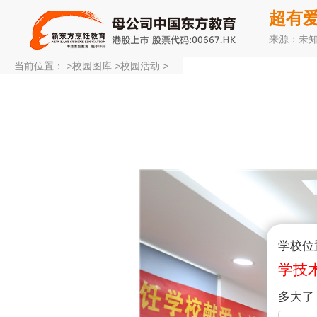
超有
来源：未
当前位置：
>
校园图库
>
校园活动
>
学校位
学技
多大了