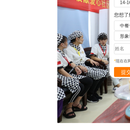
14-
您想了
中餐
形象
*
现在在