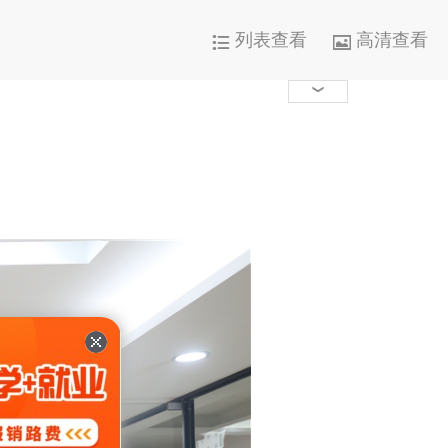
列表查看
高清查看




1000+

0

