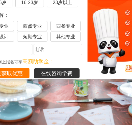
16岁
16-23岁
23岁以上
解：
专业
西点专业
西餐专业
设计
短期专业
其他专业
高额助学金：
网上报名可享
在线咨询学费