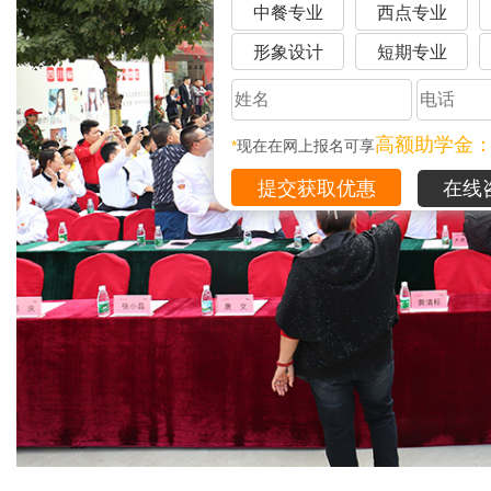
中餐专业
西点专业
形象设计
短期专业
高额助学金
*
现在在网上报名可享
在线