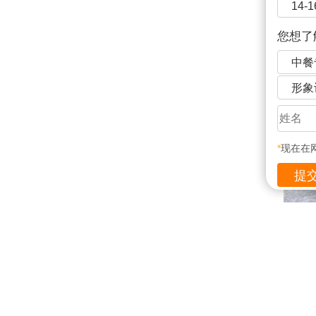
14-
您想了
中餐
形象
*
现在在