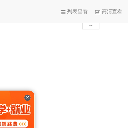
列表查看
高清查看




1000+

0

