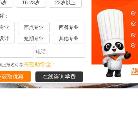
16岁
16-23岁
23岁以上
解：
专业
西点专业
西餐专业
设计
短期专业
其他专业
高额助学金：
网上报名可享
在线咨询学费