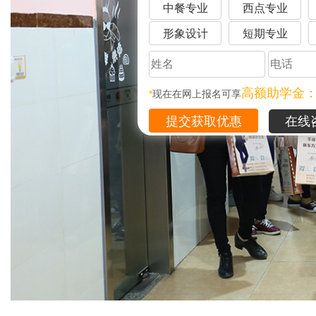
中餐专业
西点专业
形象设计
短期专业
高额助学金
*
现在在网上报名可享
在线