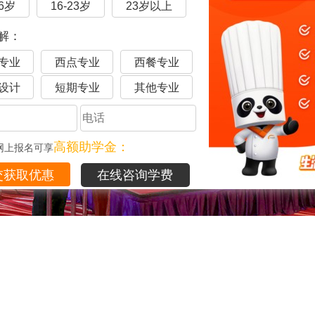
16岁
16-23岁
23岁以上
解：
专业
西点专业
西餐专业
设计
短期专业
其他专业
高额助学金：
网上报名可享
在线咨询学费