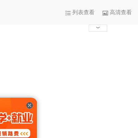
列表查看
高清查看




1000+

0

