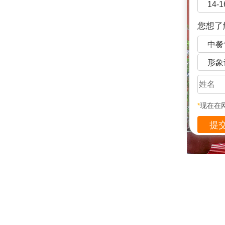
14-
您想了
中餐
形象
*
现在在