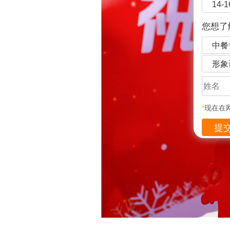
14-
您想了
中餐
形象
*
现在在