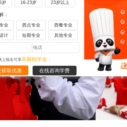
16岁
16-23岁
23岁以上
解：
专业
西点专业
西餐专业
设计
短期专业
其他专业
高额助学金：
网上报名可享
在线咨询学费