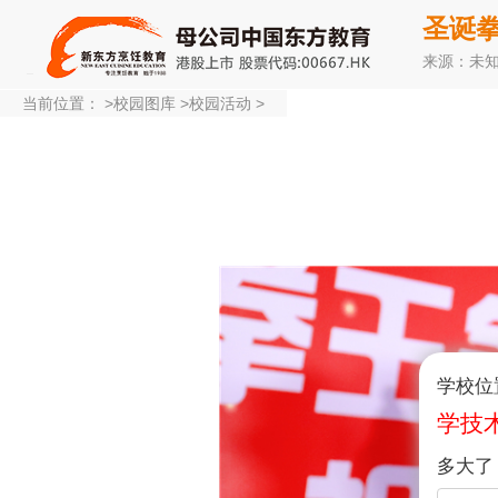
圣诞
来源：未
当前位置：
>
校园图库
>
校园活动
>
学校位
学技
多大了