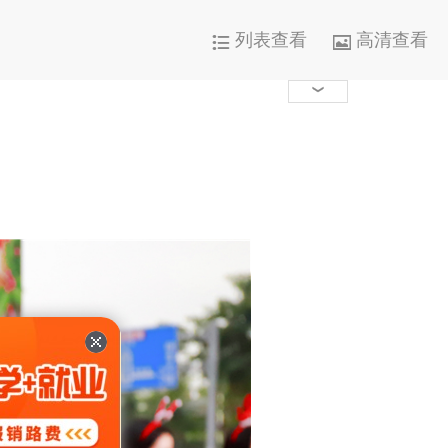
列表查看
高清查看




1000+

0

