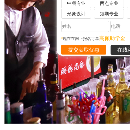
中餐专业
西点专业
形象设计
短期专业
高额助学金
*
现在在网上报名可享
在线