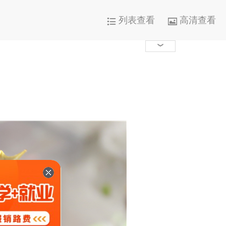
列表查看
高清查看




1000+

0

