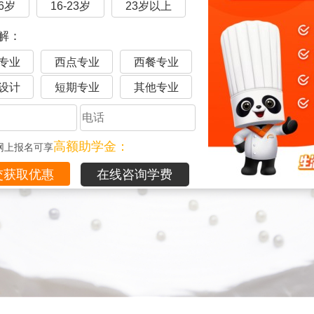
16岁
16-23岁
23岁以上
解：
专业
西点专业
西餐专业
设计
短期专业
其他专业
高额助学金：
网上报名可享
在线咨询学费