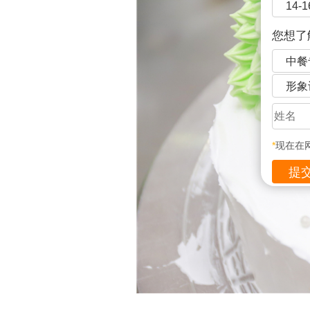
14-
您想了
中餐
形象
*
现在在