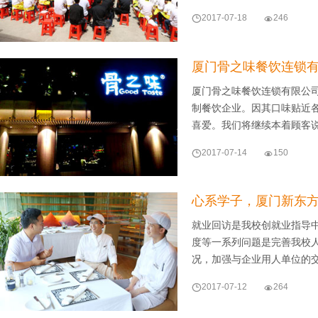

2017-07-18

246
厦门骨之味餐饮连锁有
厦门骨之味餐饮连锁有限公
制餐饮企业。因其口味贴近
喜爱。我们将继续本着顾客

2017-07-14

150
心系学子，厦门新东
就业回访是我校创就业指导
度等一系列问题是完善我校
况，加强与企业用人单位的

2017-07-12

264