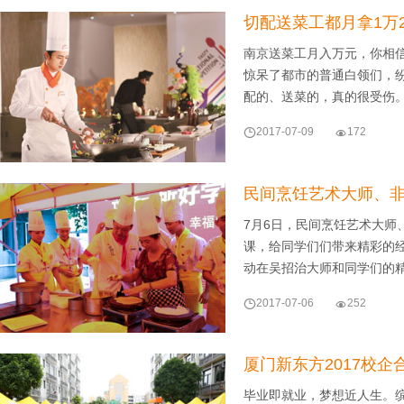
切配送菜工都月拿1万
南京送菜工月入万元，你相信
惊呆了都市的普通白领们，
配的、送菜的，真的很受伤。

2017-07-09

172
民间烹饪艺术大师、
7月6日，民间烹饪艺术大
课，给同学们们带来精彩的
动在吴招治大师和同学们的

2017-07-06

252
厦门新东方2017校
毕业即就业，梦想近人生。