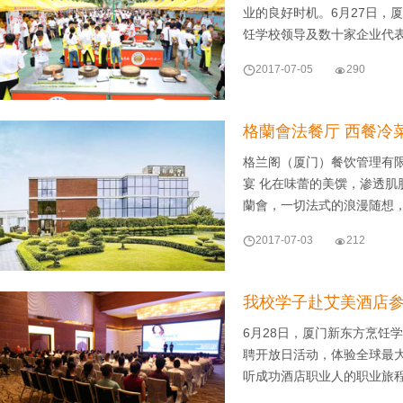
业的良好时机。6月27日，
饪学校领导及数十家企业代

2017-07-05

290
格蘭會法餐厅 西餐冷
格兰阁（厦门）餐饮管理有
宴 化在味蕾的美馔，渗透肌
蘭會，一切法式的浪漫随想

2017-07-03

212
我校学子赴艾美酒店参
6月28日，厦门新东方烹饪学校
聘开放日活动，体验全球最
听成功酒店职业人的职业旅