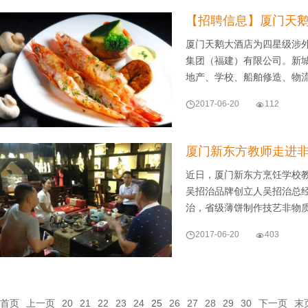
【招聘信息】厦门天鹅
厦门天鹅大酒店为四星级涉
集团（福建）有限公司。新城
地产、学校、船舶修造、物

2017-06-20

112
厦门新东方教师走进非
近日，厦门新东方烹饪学校
吴招治品牌创立人吴招治总
治，省级薄饼制作技艺非物

2017-06-20

403
首页
上一页
20
21
22
23
24
25
26
27
28
29
30
下一页
末