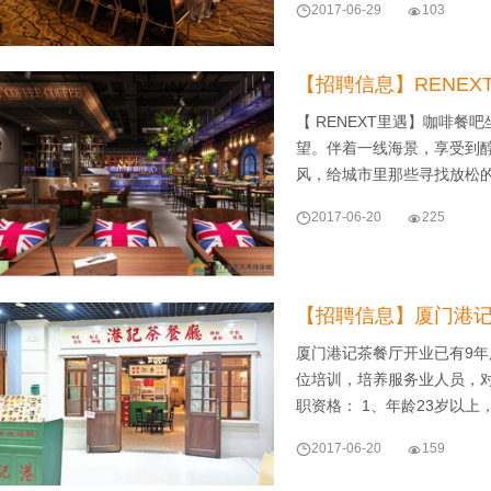

2017-06-29

103
【招聘信息】RENEX
【 RENEXT里遇】咖啡
望。伴着一线海景，享受到
风，给城市里那些寻找放松

2017-06-20

225
【招聘信息】厦门港记
厦门港记茶餐厅开业已有9
位培训，培养服务业人员，对
职资格： 1、年龄23岁以上

2017-06-20

159