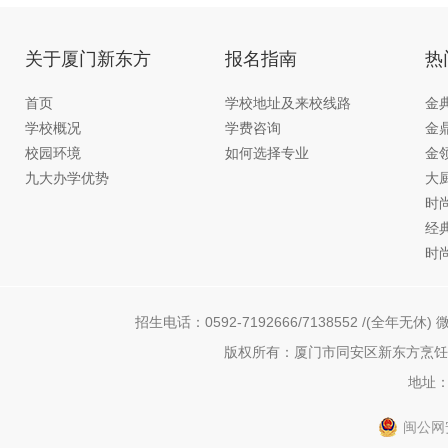
关于厦门新东方
报名指南
热
首页
学校地址及来校线路
金
学校概况
学费咨询
金
校园环境
如何选择专业
金
九大办学优势
大
时
经
时
招生电话：0592-7192666/7138552 /(全年无休) 微
版权所有：厦门市同安区新东方烹饪职
地址：
闽公网安