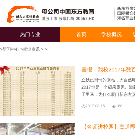
热门专业
首页
学校概况
>
新闻中心
>
就业资讯
> >
喜报：我校2017年
立秋已悄悄的来临，大自然
2017也是一个硕果累累、
千里马，为什么厦门新东方

2017-08-15

188
【名师进校园】烹道