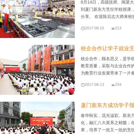
8月14日，高级技师、闽菜
到厦门新东方烹饪学校授课
分享。 欢迎陈后志大师来校

2017-08-15

213
校企合作让学子就业
校企合作，顾名思义，是学
教育质量，采取与企业合作
为教育行业发展带来了一片春

2017-08-13

254
厦门新东方成功学子
春华秋实，流光溢彩。新东方
化，融汇八大菜系之精髓；
果，培养了一批又一批的烹