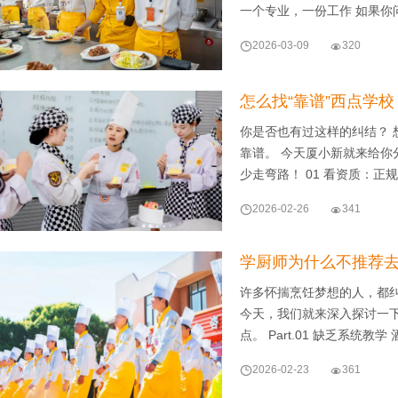
一个专业，一份工作 如果你

2026-03-09

320
怎么找“靠谱”西点学
你是否也有过这样的纠结？ 
靠谱。 今天厦小新就来给你
少走弯路！ 01 看资质：正

2026-02-26

341
学厨师为什么不推荐
许多怀揣烹饪梦想的人，都
今天，我们就来深入探讨一
点。 Part.01 缺乏系统教学

2026-02-23

361