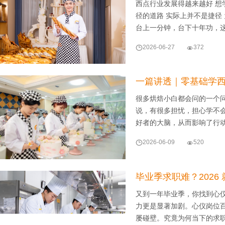
西点行业发展得越来越好 想
径的道路 实际上并不是捷径
台上一分钟，台下十年功，

2026-06-27

372
一篇讲透｜零基础学
很多烘焙小白都会问的一个
说，有很多担忧，担心学不
好者的大脑，从而影响了行动

2026-06-09

520
毕业季求职难？202
又到一年毕业季，你找到心
力更是显著加剧。心仪岗位
屡碰壁。究竟为何当下的求