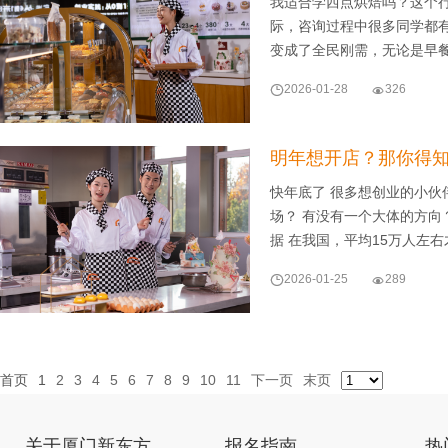
我适合学西点烘焙吗？这个
际，咨询过程中很多同学都
变成了全民刚需，无论是早

2026-01-28

326
明年想开店？那你得
快年底了 很多想创业的小伙
场？ 有没有一个大体的方向
据 在我国，平均15万人左

2026-01-25

289
首页
1
2
3
4
5
6
7
8
9
10
11
下一页
末页
关于厦门新东方
报名指南
热