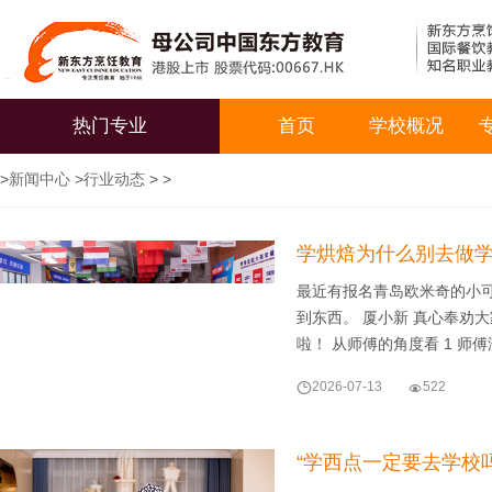
热门专业
首页
学校概况
>
新闻中心
>
行业动态
> >
学烘焙为什么别去做学徒？
最近有报名青岛欧米奇的小
到东西。 厦小新 真心奉劝
啦！ 从师傅的角度看 1 师

2026-07-13

522
“学西点一定要去学校