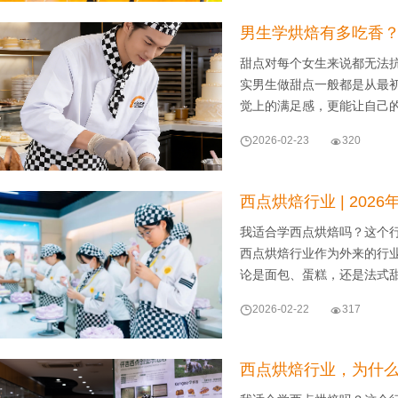
男生学烘焙有多吃香？
甜点对每个女生来说都无法
实男生做甜点一般都是从最
觉上的满足感，更能让自己

2026-02-23

320
西点烘焙行业 | 20
我适合学西点烘焙吗？这个
西点烘焙行业作为外来的行
论是面包、蛋糕，还是法式

2026-02-22

317
西点烘焙行业，为什么