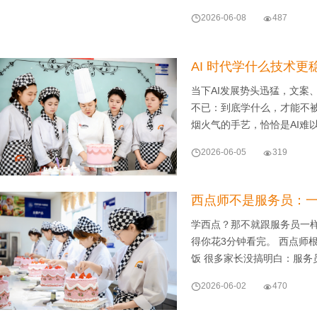

2026-06-08

487
AI 时代学什么技术
当下AI发展势头迅猛，文案
不已：到底学什么，才能不
烟火气的手艺，恰恰是AI难

2026-06-05

319
西点师不是服务员：
学西点？那不就跟服务员一样
得你花3分钟看完。 西点师
饭 很多家长没搞明白：服务

2026-06-02

470