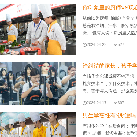
你印象里的厨师VS现
从前以为厨师=油腻+辛苦？
总是和油烟、汗水、脏活累
班。 也有人说：厨房里又热

2026-04-22

527
给纠结的家长：孩子
当孩子文化课成绩不够理想
扎实技术？可学什么技术，
尚、善于与人沟通，那么美

2026-04-17

367
男生学烹饪有“钱”途
有很多的学子在后台问： 老
呢？ 老师，我没有基础能学