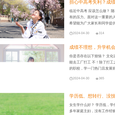
担心中高考失利？成绩
临近中高考 应该怎么做？ 
有的压力。面对这一重要的
希望能为广大家长和同学提

2024-04-30

314
成绩不理想，升学机
你是否存在以下烦恼？ 文化
能去工厂打工 不！除了打
的职校，学一门热门且发展

2024-04-30

365
学历低、想转行、没
女生学什么好？ 学历低，学
多年家庭主妇，没有工作经验