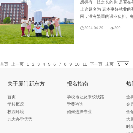
想拥有一技之长的你 是否在
上这趟名为 真本事好就业的
围，没有繁重的课业负担。

2024-04-29

209
首页
上一页
1
2
3
4
5
6
7
8
9
10
11
下一页
末页
关于厦门新东方
报名指南
热
首页
学校地址及来校线路
金
学校概况
学费咨询
金
校园环境
如何选择专业
金
九大办学优势
大
时