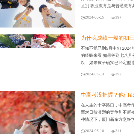
区别 职业教育是与普通教育

2024-05-15

397
为什么成绩一般的初
不知不觉已到5月中旬 20
的经验来看 如果等到七八月
以，如果孩子确实已经定型 

2024-05-13

392
中高考没把握？他们
在人生的十字路口，中高考
面对日益激烈的竞争和不断
种情况下，厦门新东方烹饪

2024-05-10

311