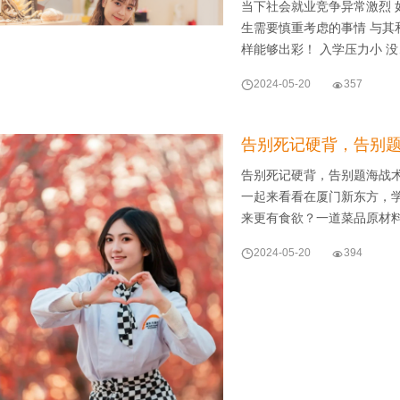
当下社会就业竞争异常激烈 
生需要慎重考虑的事情 与其
样能够出彩！ 入学压力小 

2024-05-20

357
告别死记硬背，告别题
告别死记硬背，告别题海战
一起来看看在厦门新东方，
来更有食欲？一道菜品原材

2024-05-20

394