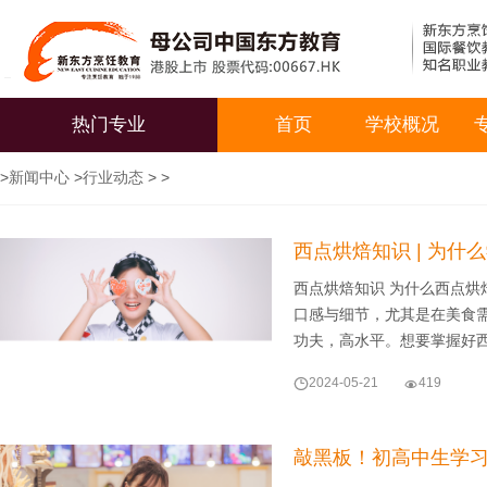
热门专业
首页
学校概况
>
新闻中心
>
行业动态
> >
西点烘焙知识 | 为
西点烘焙知识 为什么西点烘
口感与细节，尤其是在美食
功夫，高水平。想要掌握好

2024-05-21

419
敲黑板！初高中生学