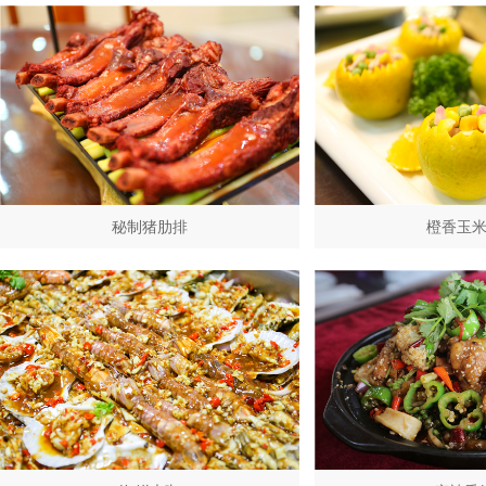
秘制猪肋排
橙香玉