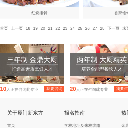
红烧排骨
香辣锥
首页
上一页
18
19
20
21
22
23
24
25
26
27
28
下一页
末
三年制 金鼎大厨
两年制 大厨精英
打造高素质烹饪人才
培养全能型餐饮人才
11
15
我要咨询
我要咨
人正在咨询此专业
人正在咨询此专业
关于厦门新东方
报名指南
热
首页
学校地址及来校线路
金