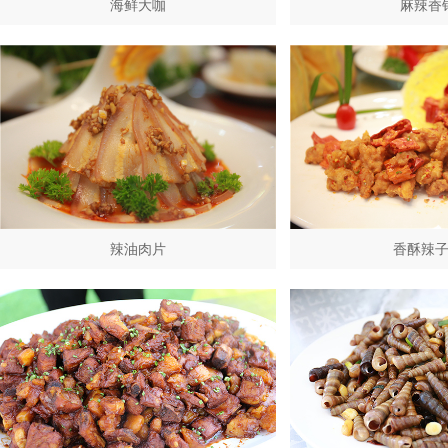
海鲜大咖
麻辣香
辣油肉片
香酥辣