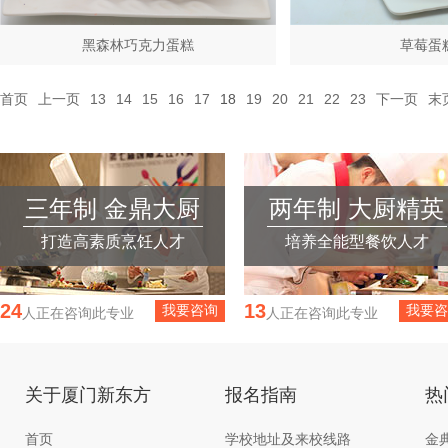
黑森林巧克力蛋糕
草莓蛋
首页
上一页
13
14
15
16
17
18
19
20
21
22
23
下一页
末
三年制 金鼎大厨
两年制 大厨精英
打造高素质烹饪人才
培养全能型餐饮人才
24
13
我要咨询
我要咨
人正在咨询此专业
人正在咨询此专业
关于厦门新东方
报名指南
热
首页
学校地址及来校线路
金