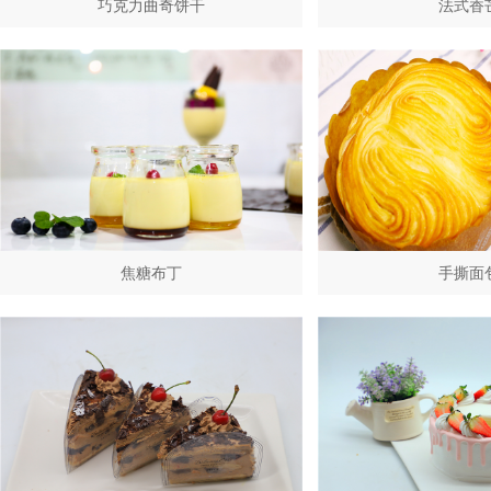
巧克力曲奇饼干
法式香
焦糖布丁
手撕面