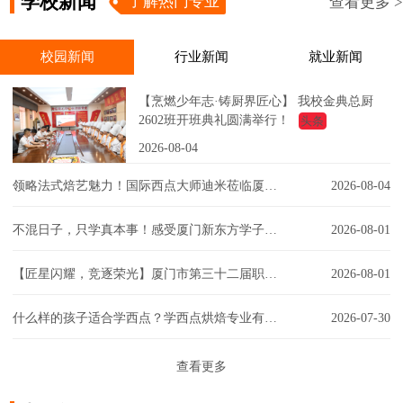
学校新闻
了解热门专业
查看更多 >
校园新闻
行业新闻
就业新闻
【烹燃少年志·铸厨界匠心】 我校金典总厨
2602班开班典礼圆满举行！
头条
2026-08-04
领略法式焙艺魅力！国际西点大师迪米莅临厦门新东方，匠心赋能西点课堂！
2026-08-04
不混日子，只学真本事！感受厦门新东方学子的实训日常！
2026-08-01
【匠星闪耀，竞逐荣光】厦门市第三十二届职工技能大赛同安区创意彩妆技能竞赛璀璨争锋
2026-08-01
什么样的孩子适合学西点？学西点烘焙专业有门槛吗？一文解答你的疑虑！
2026-07-30
查看更多