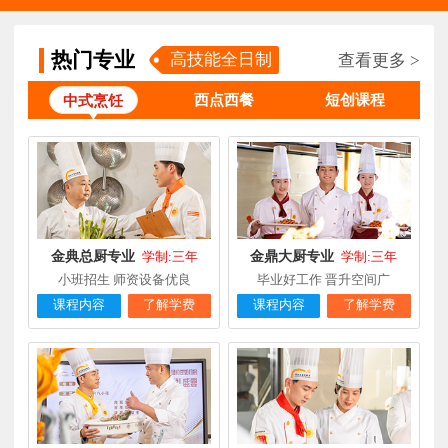
张**
金领大厨专业
福建厦门
8小时前
在线报名
热门专业
高技能全日制
钟**
经典西点专业
福建龙岩
5天前
查看更多 >
在线报名
西点西餐
短创课程
柯**
经典西点专业
福建厦门
1天前
中式烹饪
在线报名
时尚西餐西点
赖**
福建三明
16小时前
在线报名
专业
陈**
大厨精英专业
福建福州
3天前
在线报名
谢**
西点店长班
福建厦门
4天前
在线报名
金典总厨专业
金鼎大厨专业
学制:三年
学制:三年
曾**
厨师长研修
福建厦门
4天前
小班招生 师资设备优良
毕业好工作 晋升空间广
在线报名
课程内容
了解学费
课程内容
了解学费