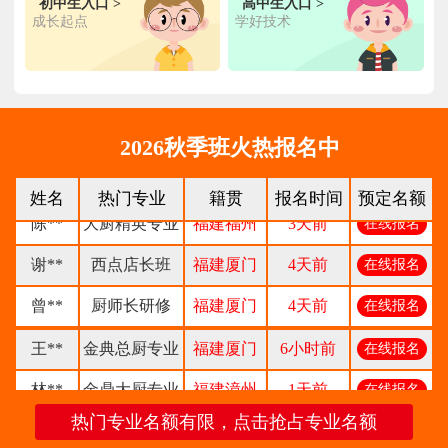
初中生入口 >
高中生入口 >
成长起点
学好技术
张**
金领大厨专业
福建厦门
8小时前
在线报名
钟**
经典西点专业
福建龙岩
5天前
在线报名
柯**
经典西点专业
福建厦门
1天前
在线报名
2026秋季班火热报名中
时尚西餐西点
赖**
福建三明
16小时前
在线报名
专业
姓名
热门专业
籍贯
报名时间
预定名额
陈**
大厨精英专业
福建福州
3天前
在线报名
谢**
西点店长班
福建厦门
4天前
在线报名
曾**
厨师长研修
福建厦门
4天前
在线报名
王**
金典总厨专业
福建厦门
6小时前
在线报名
林**
金鼎大厨专业
福建漳州
1天前
在线报名
热门专业名额有限，点击抢占专业名额
陈**
时尚西点专业
福建泉州
3天前
在线报名