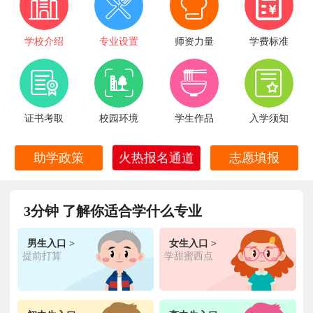
学校介绍
专业设置
师资力量
学费标准
证书考取
校园环境
学生作品
入学须知
火热报名通道
助学政策
志愿填报
3分钟 了解你适合学什么专业
男生入口 >
女生入口 >
王**
金典总厨专业
福建厦门
6小时前
在线报名
提前打算
学甜蜜西点
林**
金鼎大厨专业
福建漳州
1天前
在线报名
陈**
时尚西点专业
福建泉州
3天前
在线报名