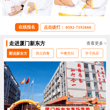
在线报名
点击拔打： 0592-7192666
走进厦门新东方
查看更多 >
图说新东方
西点西餐
中餐烹饪
学子风采