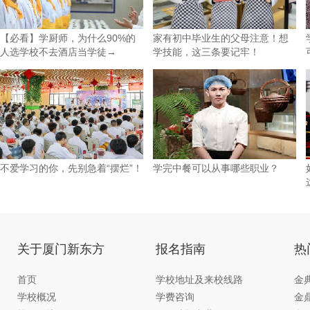
【必看】学厨师，为什么90%的
家有初中毕业生的父母注意！想
人选学校不去酒店当学徒→
学技能，这三条要记牢！
不爱学习的你，先别急着“摆烂”！
学完中餐可以从事哪些职业？
关于厦门新东方
报名指南
热
首页
学校地址及来校线路
金
学校概况
学费咨询
金