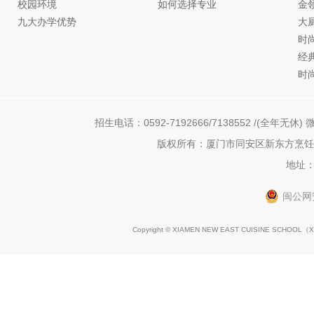
校园环境
如何选择专业
金
九大办学优势
大
时
经
时
招生电话：0592-7192666/7138552 /(全年无休) 微
版权所有：厦门市同安区新东方烹饪职
地址：
闽公网安
Copyright © XIAMEN NEW EAST CUISINE SCHOOL（
X