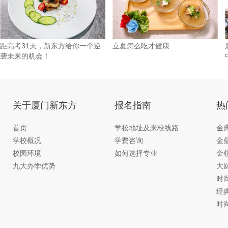
距高考31天，新东方给你一个逆
立夏怎么吃才健康
袭未来的机会！
关于厦门新东方
报名指南
热
首页
学校地址及来校线路
金
学校概况
学费咨询
金
校园环境
如何选择专业
金
九大办学优势
大
时
经
时