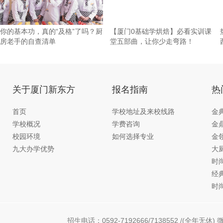
你的基本功，真的“及格”了吗？厨
【厦门0基础学烘焙】必看实训课
房老手的自查清单
堂五部曲，让你少走弯路！
关于厦门新东方
报名指南
热
首页
学校地址及来校线路
金
学校概况
学费咨询
金
校园环境
如何选择专业
金
九大办学优势
大
时
经
时
招生电话：0592-7192666/7138552 /(全年无休) 微