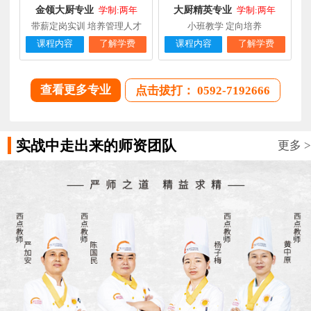
金领大厨专业
大厨精英专业
学制:两年
学制:两年
带薪定岗实训 培养管理人才
小班教学 定向培养
课程内容
了解学费
课程内容
了解学费
查看更多专业
点击拔打： 0592-7192666
实战中走出来的师资团队
更多 >