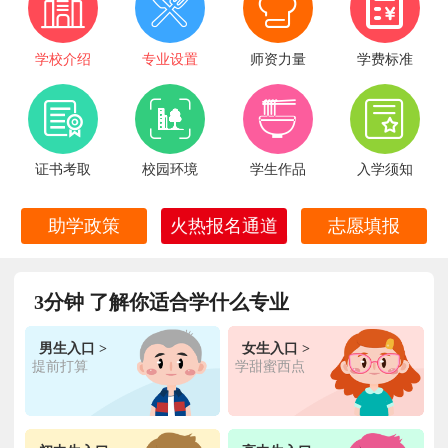
学校介绍
专业设置
师资力量
学费标准
证书考取
校园环境
学生作品
入学须知
火热报名通道
助学政策
志愿填报
3分钟 了解你适合学什么专业
王**
金典总厨专业
福建厦门
6小时前
在线报名
男生入口 >
女生入口 >
提前打算
学甜蜜西点
林**
金鼎大厨专业
福建漳州
1天前
在线报名
陈**
时尚西点专业
福建泉州
3天前
在线报名