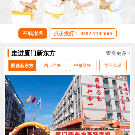
在线报名
点击拔打： 0592-7192666
走进厦门新东方
查看更多 >
图说新东方
西点西餐
中餐烹饪
学子风采