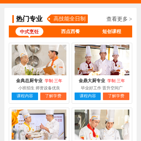
钟**
经典西点专业
福建龙岩
5天前
在线报名
热门专业
高技能全日制
查看更多 >
柯**
经典西点专业
福建厦门
1天前
在线报名
西点西餐
短创课程
中式烹饪
时尚西餐西点
赖**
福建三明
16小时前
在线报名
专业
陈**
大厨精英专业
福建福州
3天前
在线报名
谢**
西点店长班
福建厦门
4天前
在线报名
曾**
厨师长研修
福建厦门
4天前
在线报名
金典总厨专业
金鼎大厨专业
学制:三年
学制:三年
小班招生 师资设备优良
毕业好工作 晋升空间广
课程内容
了解学费
课程内容
了解学费