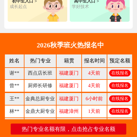
初中生入口 >
高中生入口 >
张**
金领大厨专业
福建厦门
8小时前
在线报名
成长起点
学好技术
钟**
经典西点专业
福建龙岩
5天前
在线报名
柯**
经典西点专业
福建厦门
1天前
在线报名
时尚西餐西点
赖**
福建三明
16小时前
在线报名
2026秋季班火热报名中
专业
陈**
大厨精英专业
福建福州
3天前
在线报名
姓名
热门专业
籍贯
报名时间
预定名额
谢**
西点店长班
福建厦门
4天前
在线报名
曾**
厨师长研修
福建厦门
4天前
在线报名
王**
金典总厨专业
福建厦门
6小时前
在线报名
林**
金鼎大厨专业
福建漳州
1天前
在线报名
陈**
时尚西点专业
福建泉州
3天前
在线报名
热门专业名额有限，点击抢占专业名额
张**
金领大厨专业
福建厦门
8小时前
在线报名