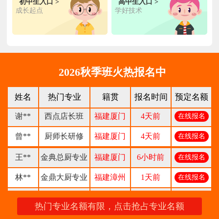
初中生入口 >
高中生入口 >
张**
金领大厨专业
福建厦门
8小时前
在线报名
成长起点
学好技术
钟**
经典西点专业
福建龙岩
5天前
在线报名
柯**
经典西点专业
福建厦门
1天前
在线报名
时尚西餐西点
赖**
福建三明
16小时前
在线报名
2026秋季班火热报名中
专业
陈**
大厨精英专业
福建福州
3天前
在线报名
姓名
热门专业
籍贯
报名时间
预定名额
谢**
西点店长班
福建厦门
4天前
在线报名
曾**
厨师长研修
福建厦门
4天前
在线报名
王**
金典总厨专业
福建厦门
6小时前
在线报名
林**
金鼎大厨专业
福建漳州
1天前
在线报名
陈**
时尚西点专业
福建泉州
3天前
在线报名
热门专业名额有限，点击抢占专业名额
张**
金领大厨专业
福建厦门
8小时前
在线报名