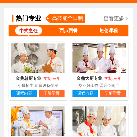
钟**
经典西点专业
福建龙岩
5天前
在线报名
热门专业
高技能全日制
查看更多 >
柯**
经典西点专业
福建厦门
1天前
在线报名
西点西餐
短创课程
中式烹饪
时尚西餐西点
赖**
福建三明
16小时前
在线报名
专业
陈**
大厨精英专业
福建福州
3天前
在线报名
谢**
西点店长班
福建厦门
4天前
在线报名
曾**
厨师长研修
福建厦门
4天前
在线报名
金典总厨专业
金鼎大厨专业
学制:三年
学制:三年
小班招生 师资设备优良
毕业好工作 晋升空间广
课程内容
了解学费
课程内容
了解学费