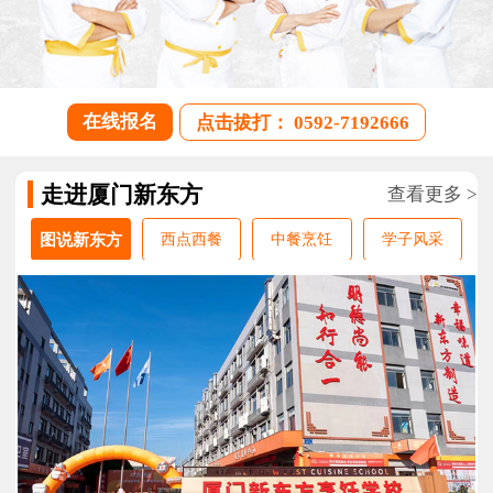
在线报名
点击拔打： 0592-7192666
走进厦门新东方
查看更多 >
图说新东方
西点西餐
中餐烹饪
学子风采