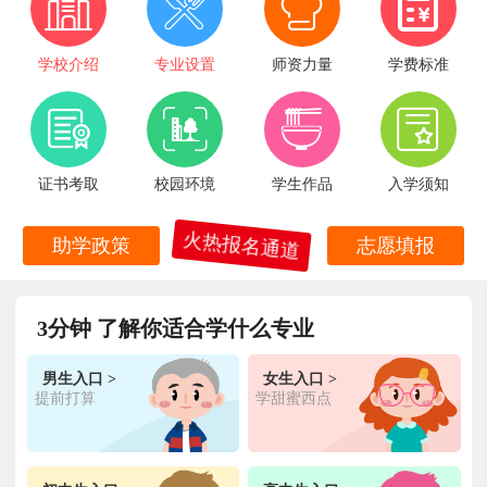
学校介绍
专业设置
师资力量
学费标准
证书考取
校园环境
学生作品
入学须知
火热报名通道
助学政策
志愿填报
3分钟 了解你适合学什么专业
王**
金典总厨专业
福建厦门
6小时前
在线报名
男生入口 >
女生入口 >
提前打算
学甜蜜西点
林**
金鼎大厨专业
福建漳州
1天前
在线报名
陈**
时尚西点专业
福建泉州
3天前
在线报名