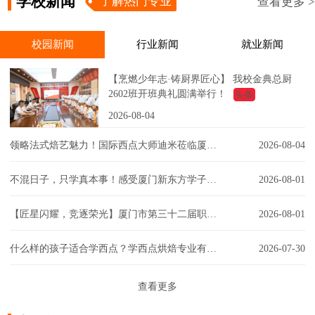
学校新闻
了解热门专业
查看更多 >
校园新闻
行业新闻
就业新闻
【烹燃少年志·铸厨界匠心】 我校金典总厨
2602班开班典礼圆满举行！
头条
2026-08-04
领略法式焙艺魅力！国际西点大师迪米莅临厦门新东方，匠心赋能西点课堂！
2026-08-04
不混日子，只学真本事！感受厦门新东方学子的实训日常！
2026-08-01
【匠星闪耀，竞逐荣光】厦门市第三十二届职工技能大赛同安区创意彩妆技能竞赛璀璨争锋
2026-08-01
什么样的孩子适合学西点？学西点烘焙专业有门槛吗？一文解答你的疑虑！
2026-07-30
查看更多