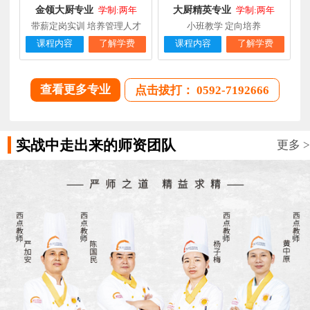
金领大厨专业
大厨精英专业
学制:两年
学制:两年
带薪定岗实训 培养管理人才
小班教学 定向培养
课程内容
了解学费
课程内容
了解学费
查看更多专业
点击拔打： 0592-7192666
实战中走出来的师资团队
更多 >