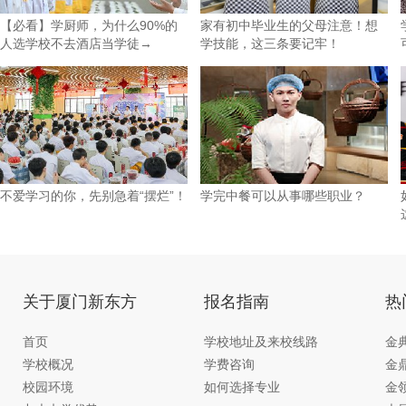
【必看】学厨师，为什么90%的
家有初中毕业生的父母注意！想
人选学校不去酒店当学徒→
学技能，这三条要记牢！
不爱学习的你，先别急着“摆烂”！
学完中餐可以从事哪些职业？
关于厦门新东方
报名指南
热
首页
学校地址及来校线路
金
学校概况
学费咨询
金
校园环境
如何选择专业
金