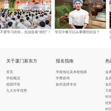
不爱学习的你，先别急着“摆烂”！
学完中餐可以从事哪些职业？
关于厦门新东方
报名指南
热
首页
学校地址及来校线路
金
学校概况
学费咨询
金
校园环境
如何选择专业
金
九大办学优势
大
时
经
时