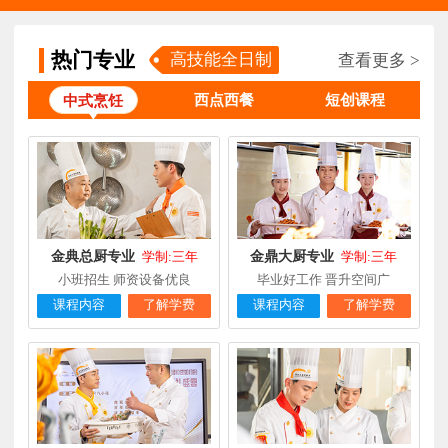
张**
金领大厨专业
福建厦门
8小时前
在线报名
热门专业
高技能全日制
查看更多 >
钟**
经典西点专业
福建龙岩
5天前
在线报名
西点西餐
短创课程
中式烹饪
柯**
经典西点专业
福建厦门
1天前
在线报名
时尚西餐西点
赖**
福建三明
16小时前
在线报名
专业
陈**
大厨精英专业
福建福州
3天前
在线报名
谢**
西点店长班
福建厦门
4天前
在线报名
金典总厨专业
金鼎大厨专业
学制:三年
学制:三年
小班招生 师资设备优良
毕业好工作 晋升空间广
曾**
厨师长研修
福建厦门
4天前
在线报名
课程内容
了解学费
课程内容
了解学费