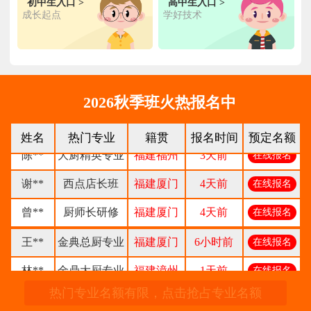
初中生入口 >
高中生入口 >
成长起点
学好技术
张**
金领大厨专业
福建厦门
8小时前
在线报名
钟**
经典西点专业
福建龙岩
5天前
在线报名
柯**
经典西点专业
福建厦门
1天前
在线报名
2026秋季班火热报名中
时尚西餐西点
赖**
福建三明
16小时前
在线报名
专业
姓名
热门专业
籍贯
报名时间
预定名额
陈**
大厨精英专业
福建福州
3天前
在线报名
谢**
西点店长班
福建厦门
4天前
在线报名
曾**
厨师长研修
福建厦门
4天前
在线报名
王**
金典总厨专业
福建厦门
6小时前
在线报名
林**
金鼎大厨专业
福建漳州
1天前
在线报名
热门专业名额有限，点击抢占专业名额
陈**
时尚西点专业
福建泉州
3天前
在线报名