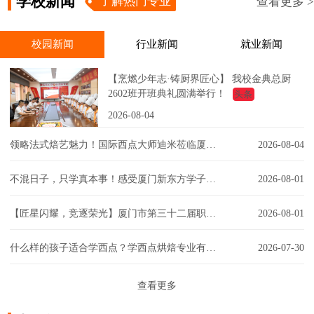
学校新闻
了解热门专业
查看更多 >
校园新闻
行业新闻
就业新闻
【烹燃少年志·铸厨界匠心】 我校金典总厨
2602班开班典礼圆满举行！
头条
2026-08-04
领略法式焙艺魅力！国际西点大师迪米莅临厦门新东方，匠心赋能西点课堂！
2026-08-04
不混日子，只学真本事！感受厦门新东方学子的实训日常！
2026-08-01
【匠星闪耀，竞逐荣光】厦门市第三十二届职工技能大赛同安区创意彩妆技能竞赛璀璨争锋
2026-08-01
什么样的孩子适合学西点？学西点烘焙专业有门槛吗？一文解答你的疑虑！
2026-07-30
查看更多