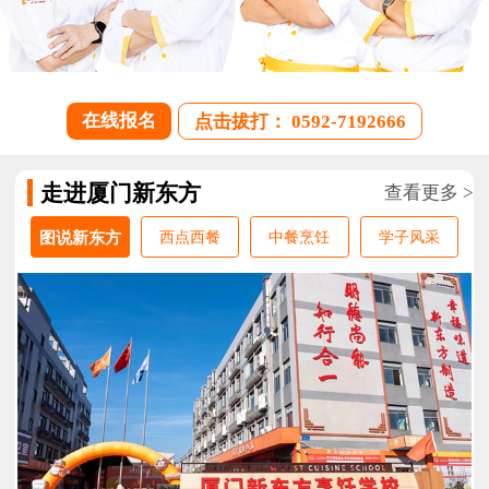
在线报名
点击拔打： 0592-7192666
走进厦门新东方
查看更多 >
图说新东方
西点西餐
中餐烹饪
学子风采