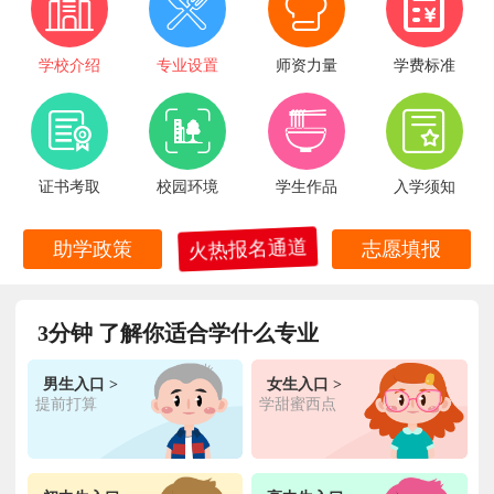
学校介绍
专业设置
师资力量
学费标准
证书考取
校园环境
学生作品
入学须知
火热报名通道
助学政策
志愿填报
3分钟 了解你适合学什么专业
男生入口 >
女生入口 >
王**
金典总厨专业
福建厦门
6小时前
在线报名
提前打算
学甜蜜西点
林**
金鼎大厨专业
福建漳州
1天前
在线报名
陈**
时尚西点专业
福建泉州
3天前
在线报名