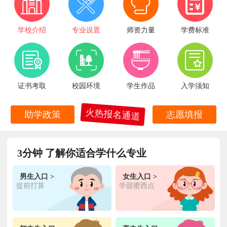
学校介绍
专业设置
师资力量
学费标准
证书考取
校园环境
学生作品
入学须知
火热报名通道
助学政策
志愿填报
3分钟 了解你适合学什么专业
男生入口 >
女生入口 >
提前打算
学甜蜜西点
王**
金典总厨专业
福建厦门
6小时前
在线报名
林**
金鼎大厨专业
福建漳州
1天前
在线报名