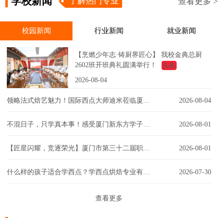
学校新闻
了解热门专业
查看更多 >
校园新闻
行业新闻
就业新闻
【烹燃少年志·铸厨界匠心】 我校金典总厨
2602班开班典礼圆满举行！
头条
2026-08-04
领略法式焙艺魅力！国际西点大师迪米莅临厦门新东方，匠心赋能西点课堂！
2026-08-04
不混日子，只学真本事！感受厦门新东方学子的实训日常！
2026-08-01
【匠星闪耀，竞逐荣光】厦门市第三十二届职工技能大赛同安区创意彩妆技能竞赛璀璨争锋
2026-08-01
什么样的孩子适合学西点？学西点烘焙专业有门槛吗？一文解答你的疑虑！
2026-07-30
查看更多