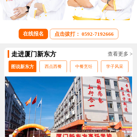
在线报名
点击拔打： 0592-7192666
走进厦门新东方
查看更多 >
图说新东方
西点西餐
中餐烹饪
学子风采