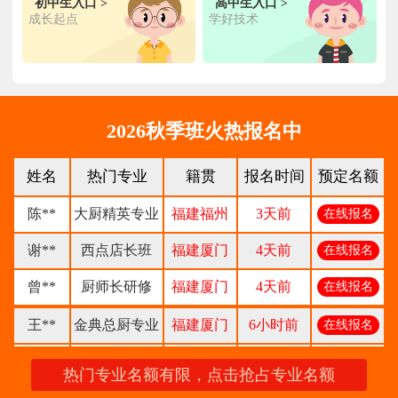
初中生入口 >
高中生入口 >
陈**
时尚西点专业
福建泉州
3天前
在线报名
成长起点
学好技术
张**
金领大厨专业
福建厦门
8小时前
在线报名
钟**
经典西点专业
福建龙岩
5天前
在线报名
柯**
经典西点专业
福建厦门
1天前
在线报名
2026秋季班火热报名中
时尚西餐西点
赖**
福建三明
16小时前
在线报名
姓名
热门专业
籍贯
报名时间
预定名额
专业
陈**
大厨精英专业
福建福州
3天前
在线报名
谢**
西点店长班
福建厦门
4天前
在线报名
曾**
厨师长研修
福建厦门
4天前
在线报名
王**
金典总厨专业
福建厦门
6小时前
在线报名
林**
金鼎大厨专业
福建漳州
1天前
在线报名
热门专业名额有限，点击抢占专业名额
陈**
时尚西点专业
福建泉州
3天前
在线报名