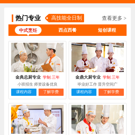
张**
金领大厨专业
福建厦门
8小时前
在线报名
热门专业
高技能全日制
查看更多 >
钟**
经典西点专业
福建龙岩
5天前
在线报名
西点西餐
短创课程
中式烹饪
柯**
经典西点专业
福建厦门
1天前
在线报名
时尚西餐西点
赖**
福建三明
16小时前
在线报名
专业
陈**
大厨精英专业
福建福州
3天前
在线报名
谢**
西点店长班
福建厦门
4天前
金典总厨专业
金鼎大厨专业
在线报名
学制:三年
学制:三年
小班招生 师资设备优良
毕业好工作 晋升空间广
曾**
厨师长研修
福建厦门
4天前
在线报名
课程内容
了解学费
课程内容
了解学费