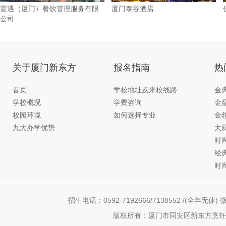
宴遇（厦门）餐饮管理服务有限
厦门泰谷酒店
公司
关于厦门新东方
报名指南
热
首页
学校地址及来校线路
金
学校概况
学费咨询
金
校园环境
如何选择专业
金
九大办学优势
大
时
经
时
招生电话：0592-7192666/7138552 /(全年无休) 微
版权所有：厦门市同安区新东方烹饪职