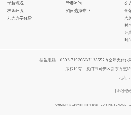
学校概况
学费咨询
金
校园环境
如何选择专业
金
九大办学优势
大
时
经
时
招生电话：0592-7192666/7138552 /(全年无休) 微
版权所有：厦门市同安区新东方烹饪职
地址：
闽公网安备
Copyright © XIAMEN NEW EAST CUISINE SCHOOL（
X