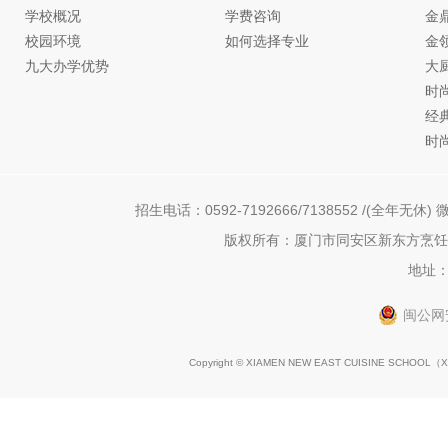
学校概况
学费咨询
金
校园环境
如何选择专业
金
九大办学优势
大
时
经
时
招生电话：0592-7192666/7138552 /(全年无休) 微
版权所有：厦门市同安区新东方烹饪职
地址：
闽公网安
Copyright © XIAMEN NEW EAST CUISINE SCHOOL（
X