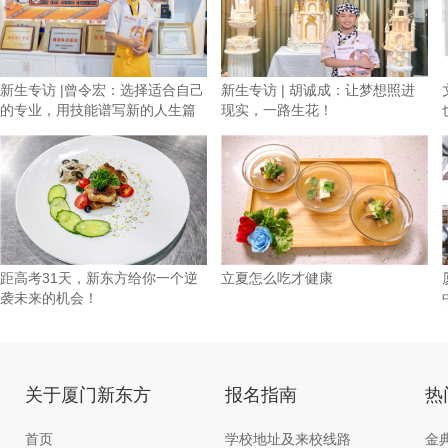
新生专访 |曾令宏：选择适合自己
新生专访 | 胡诚成：让梦想照进
的专业，用技能谱写新的人生篇
现实，一路生花！
章
距高考31天，新东方给你一个逆
立夏怎么吃才健康
袭未来的机会！
关于厦门新东方
报名指南
热
首页
学校地址及来校线路
金