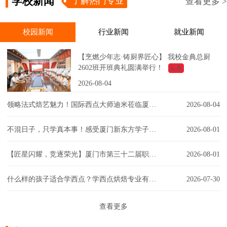
学校新闻
了解热门专业
查看更多 >
校园新闻
行业新闻
就业新闻
【烹燃少年志·铸厨界匠心】 我校金典总厨
2602班开班典礼圆满举行！
头条
2026-08-04
领略法式焙艺魅力！国际西点大师迪米莅临厦门新东方，匠心赋能西点课堂！
2026-08-04
不混日子，只学真本事！感受厦门新东方学子的实训日常！
2026-08-01
【匠星闪耀，竞逐荣光】厦门市第三十二届职工技能大赛同安区创意彩妆技能竞赛璀璨争锋
2026-08-01
什么样的孩子适合学西点？学西点烘焙专业有门槛吗？一文解答你的疑虑！
2026-07-30
查看更多