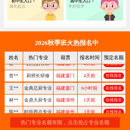
初中生入口 >
高中生入口 >
成长起点
学好技术
钟**
经典西点专业
福建龙岩
5天前
在线报名
柯**
经典西点专业
福建厦门
1天前
在线报名
时尚西餐西点
赖**
福建三明
16小时前
在线报名
专业
2026秋季班火热报名中
陈**
大厨精英专业
福建福州
3天前
在线报名
姓名
热门专业
籍贯
报名时间
预定名额
谢**
西点店长班
福建厦门
4天前
在线报名
曾**
厨师长研修
福建厦门
4天前
在线报名
王**
金典总厨专业
福建厦门
6小时前
在线报名
林**
金鼎大厨专业
福建漳州
1天前
在线报名
陈**
时尚西点专业
福建泉州
3天前
在线报名
张**
热门专业名额有限，点击抢占专业名额
金领大厨专业
福建厦门
8小时前
在线报名