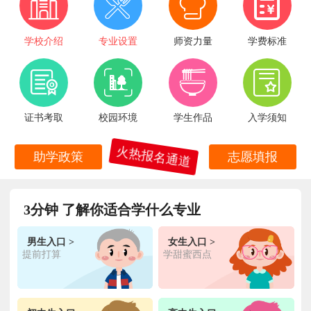
学校介绍
专业设置
师资力量
学费标准
证书考取
校园环境
学生作品
入学须知
火热报名通道
助学政策
志愿填报
3分钟 了解你适合学什么专业
王**
金典总厨专业
福建厦门
6小时前
在线报名
男生入口 >
女生入口 >
林**
金鼎大厨专业
福建漳州
1天前
在线报名
提前打算
学甜蜜西点
陈**
时尚西点专业
福建泉州
3天前
在线报名
张**
金领大厨专业
福建厦门
8小时前
在线报名