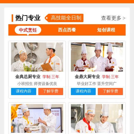
钟**
经典西点专业
福建龙岩
5天前
在线报名
柯**
经典西点专业
福建厦门
1天前
在线报名
热门专业
高技能全日制
查看更多 >
时尚西餐西点
西点西餐
短创课程
中式烹饪
赖**
福建三明
16小时前
在线报名
专业
陈**
大厨精英专业
福建福州
3天前
在线报名
谢**
西点店长班
福建厦门
4天前
在线报名
曾**
厨师长研修
福建厦门
4天前
在线报名
金典总厨专业
金鼎大厨专业
学制:三年
学制:三年
小班招生 师资设备优良
毕业好工作 晋升空间广
课程内容
了解学费
课程内容
了解学费