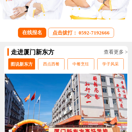
在线报名
点击拔打： 0592-7192666
走进厦门新东方
查看更多 >
图说新东方
西点西餐
中餐烹饪
学子风采