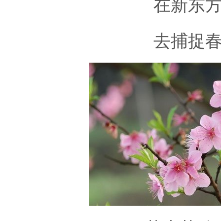
在新东
去捕捉