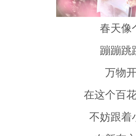
春天像
蹦蹦跳
万物
在这个百
不妨跟着