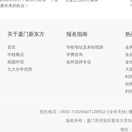
袭未来的机会！
关于厦门新东方
报名指南
热
首页
学校地址及来校线路
金
学校概况
学费咨询
金
校园环境
如何选择专业
金
九大办学优势
大
时
经
时
招生电话：0592-7192666/7138552 /(全年无休) 微
版权所有：厦门市同安区新东方烹饪职
地址：