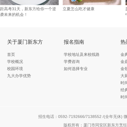
距高考31天，新东方给你一个逆
立夏怎么吃才健康
袭未来的机会！
关于厦门新东方
报名指南
热
首页
学校地址及来校线路
金
学校概况
学费咨询
金
校园环境
如何选择专业
金
九大办学优势
大
时
经
时
招生电话：0592-7192666/7138552 /(全年无休) 微
版权所有：厦门市同安区新东方烹饪职