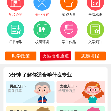
学校介绍
专业设置
师资力量
学费标准
证书考取
校园环境
学生作品
入学须知
火热报名通道
助学政策
志愿填报
王**
金典总厨专业
福建厦门
6小时前
在线报名
3分钟 了解你适合学什么专业
林**
金鼎大厨专业
福建漳州
1天前
在线报名
男生入口 >
女生入口 >
陈**
时尚西点专业
福建泉州
3天前
在线报名
提前打算
学甜蜜西点
张**
金领大厨专业
福建厦门
8小时前
在线报名
钟**
经典西点专业
福建龙岩
5天前
在线报名