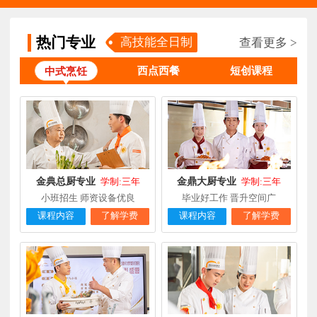
柯**
经典西点专业
福建厦门
1天前
在线报名
时尚西餐西点
热门专业
高技能全日制
查看更多 >
赖**
福建三明
16小时前
在线报名
专业
西点西餐
短创课程
中式烹饪
陈**
大厨精英专业
福建福州
3天前
在线报名
谢**
西点店长班
福建厦门
4天前
在线报名
曾**
厨师长研修
福建厦门
4天前
在线报名
金典总厨专业
金鼎大厨专业
学制:三年
学制:三年
小班招生 师资设备优良
毕业好工作 晋升空间广
课程内容
了解学费
课程内容
了解学费