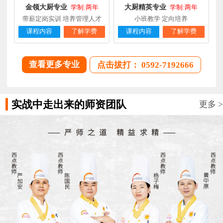
金领大厨专业
大厨精英专业
学制:两年
学制:两年
带薪定岗实训 培养管理人才
小班教学 定向培养
课程内容
了解学费
课程内容
了解学费
查看更多专业
点击拔打： 0592-7192666
实战中走出来的师资团队
更多 >