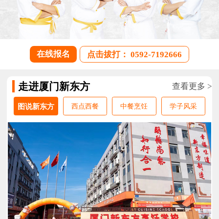
在线报名
点击拔打： 0592-7192666
走进厦门新东方
查看更多 >
图说新东方
西点西餐
中餐烹饪
学子风采