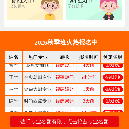
初中生入口 >
高中生入口 >
成长起点
学好技术
柯**
经典西点专业
福建厦门
1天前
在线报名
时尚西餐西点
赖**
福建三明
16小时前
在线报名
专业
陈**
大厨精英专业
福建福州
3天前
在线报名
2026秋季班火热报名中
谢**
西点店长班
福建厦门
4天前
在线报名
姓名
热门专业
籍贯
报名时间
预定名额
曾**
厨师长研修
福建厦门
4天前
在线报名
王**
金典总厨专业
福建厦门
6小时前
在线报名
林**
金鼎大厨专业
福建漳州
1天前
在线报名
陈**
时尚西点专业
福建泉州
3天前
在线报名
张**
金领大厨专业
福建厦门
8小时前
在线报名
热门专业名额有限，点击抢占专业名额
钟**
经典西点专业
福建龙岩
5天前
在线报名