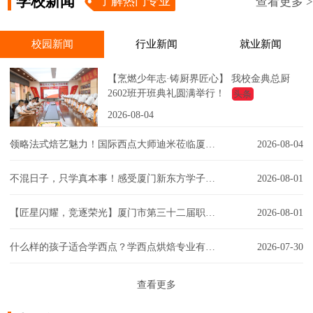
学校新闻
了解热门专业
查看更多 >
校园新闻
行业新闻
就业新闻
【烹燃少年志·铸厨界匠心】 我校金典总厨
2602班开班典礼圆满举行！
头条
2026-08-04
领略法式焙艺魅力！国际西点大师迪米莅临厦门新东方，匠心赋能西点课堂！
2026-08-04
不混日子，只学真本事！感受厦门新东方学子的实训日常！
2026-08-01
【匠星闪耀，竞逐荣光】厦门市第三十二届职工技能大赛同安区创意彩妆技能竞赛璀璨争锋
2026-08-01
什么样的孩子适合学西点？学西点烘焙专业有门槛吗？一文解答你的疑虑！
2026-07-30
查看更多