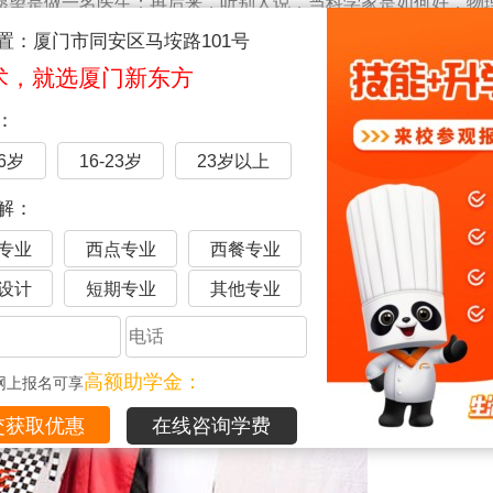
愿望是做一名医生；再后来，听别人说，当科学家是如何好，物
长大后，听别人说，当公务员是如何好，朝九晚五喝茶度日工作
置：厦门市同安区马垵路101号
术，就选厦门新东方
：
16岁
16-23岁
23岁以上
解：
专业
西点专业
西餐专业
设计
短期专业
其他专业
高额助学金：
网上报名可享
在线咨询学费