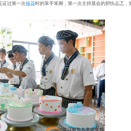
见证过第一次
裱花
时的笨手笨脚，第一次主持晨会的胆怯忐忑，