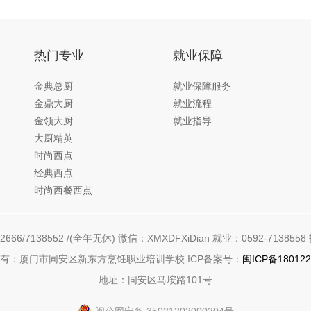
热门专业
就业保障
金典总厨
就业保障服务
金鼎大厨
就业流程
金领大厨
就业指导
大厨精英
时尚西点
经典西点
时尚西餐西点
666/7138552 /(全年无休) 微信：XMXDFXiDian 就业：0592-7138558 
有：厦门市同安区新东方烹饪职业培训学校 ICP备案号：
闽ICP备180122
地址：同安区马垵路101号