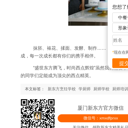
您想了
中餐
形象
抹胚、裱花、揉面、发酵、制作……，每一次收
*
现在在
成，每一次成长都有你们的携手相伴。
“盛世东方腾飞，时尚西点辉煌”虽然我们需要
的同学们定能成为顶尖的西点精英。
本文标签：
新东方烹饪学校
学厨师
厨师学校
厨师培
厦门新东方官方微信
微信号：xmxdfprxx
关注微信，领取新东方精美礼