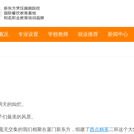
概况
专业设置
学校教师
就业推荐
新闻中心
明天的灿烂。
子们最美的风景。
毫无交集的我们相聚在厦门新东方，组建了
西点精英
二班这个大