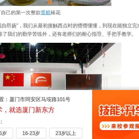
下自己的第一次整款
蛋糕
裱花
我自昂扬”，我们从最初接触西点时的懵懵懂懂，到现在能独立完
除了我们的勤学苦练外，还有老师们的耐心指导、手把手教学。
置：厦门市同安区马垵路101号
术，就选厦门新东方
：
16岁
16-23岁
23岁以上