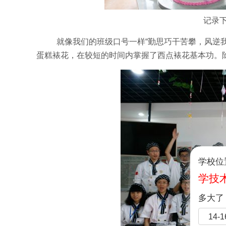
记录
就像我们的班级口号一样“勤思巧干苦攀，风逆
蛋糕裱花，在较短的时间内掌握了西点裱花基本功。
学校位
学技
多大了
14-