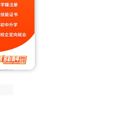
下完
英二班