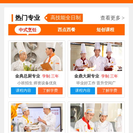
林**
金鼎大厨专业
福建漳州
1天前
在线报名
陈**
时尚西点专业
福建泉州
3天前
在线报名
热门专业
高技能全日制
查看更多 >
张**
金领大厨专业
福建厦门
8小时前
在线报名
西点西餐
短创课程
中式烹饪
钟**
经典西点专业
福建龙岩
5天前
在线报名
柯**
经典西点专业
福建厦门
1天前
在线报名
时尚西餐西点
赖**
福建三明
16小时前
在线报名
专业
金典总厨专业
金鼎大厨专业
学制:三年
学制:三年
陈**
大厨精英专业
福建福州
3天前
在线报名
小班招生 师资设备优良
毕业好工作 晋升空间广
课程内容
了解学费
课程内容
了解学费
谢**
西点店长班
福建厦门
4天前
在线报名
曾**
厨师长研修
福建厦门
4天前
在线报名