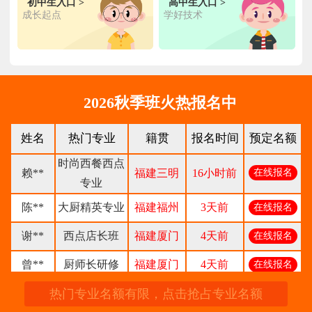
初中生入口 >
高中生入口 >
成长起点
学好技术
林**
金鼎大厨专业
福建漳州
1天前
在线报名
陈**
时尚西点专业
福建泉州
3天前
在线报名
张**
金领大厨专业
福建厦门
8小时前
在线报名
2026秋季班火热报名中
钟**
经典西点专业
福建龙岩
5天前
在线报名
柯**
经典西点专业
福建厦门
1天前
在线报名
姓名
热门专业
籍贯
报名时间
预定名额
时尚西餐西点
赖**
福建三明
16小时前
在线报名
专业
陈**
大厨精英专业
福建福州
3天前
在线报名
谢**
西点店长班
福建厦门
4天前
在线报名
曾**
厨师长研修
福建厦门
4天前
在线报名
王**
金典总厨专业
福建厦门
6小时前
在线报名
热门专业名额有限，点击抢占专业名额