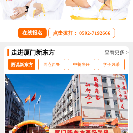
在线报名
点击拔打： 0592-7192666
走进厦门新东方
查看更多 >
图说新东方
西点西餐
中餐烹饪
学子风采