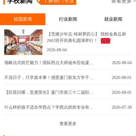
学校新闻
了解热门专业
查看更多 >
校园新闻
行业新闻
就业新闻
【烹燃少年志·铸厨界匠心】 我校金典总厨
2602班开班典礼圆满举行！
头条
2026-08-04
领略法式焙艺魅力！国际西点大师迪米莅临厦门新东方，匠心赋能西点课堂！
2026-08-04
不混日子，只学真本事！感受厦门新东方学子的实训日常！
2026-08-01
【匠星闪耀，竞逐荣光】厦门市第三十二届职工技能大赛同安区创意彩妆技能竞赛璀璨争锋
2026-08-01
什么样的孩子适合学西点？学西点烘焙专业有门槛吗？一文解答你的疑虑！
2026-07-30
查看更多