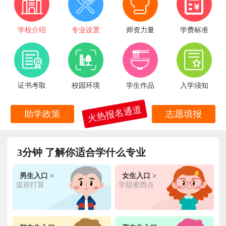
学校介绍
专业设置
师资力量
学费标准
证书考取
校园环境
学生作品
入学须知
火热报名通道
助学政策
志愿填报
3分钟 了解你适合学什么专业
男生入口 >
女生入口 >
提前打算
学甜蜜西点
王**
金典总厨专业
福建厦门
6小时前
在线报名
林**
金鼎大厨专业
福建漳州
1天前
在线报名