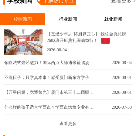
学校新闻
了解热门专业
查看更多 >
校园新闻
行业新闻
就业新闻
【烹燃少年志·铸厨界匠心】 我校金典总厨
2602班开班典礼圆满举行！
头条
2026-08-04
领略法式焙艺魅力！国际西点大师迪米莅临厦门新东方，匠心赋能西点课堂！
2026-08-04
不混日子，只学真本事！感受厦门新东方学子的实训日常！
2026-08-01
【匠星闪耀，竞逐荣光】厦门市第三十二届职工技能大赛同安区创意彩妆技能竞赛璀璨争锋
2026-08-01
什么样的孩子适合学西点？学西点烘焙专业有门槛吗？一文解答你的疑虑！
2026-07-30
查看更多