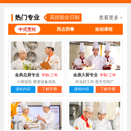
陈**
时尚西点专业
福建泉州
3天前
在线报名
张**
金领大厨专业
福建厦门
8小时前
在线报名
热门专业
高技能全日制
查看更多 >
钟**
经典西点专业
福建龙岩
5天前
在线报名
西点西餐
短创课程
中式烹饪
柯**
经典西点专业
福建厦门
1天前
在线报名
时尚西餐西点
赖**
福建三明
16小时前
在线报名
专业
陈**
大厨精英专业
福建福州
3天前
在线报名
金典总厨专业
金鼎大厨专业
学制:三年
学制:三年
谢**
西点店长班
福建厦门
4天前
在线报名
小班招生 师资设备优良
毕业好工作 晋升空间广
课程内容
了解学费
课程内容
了解学费
曾**
厨师长研修
福建厦门
4天前
在线报名