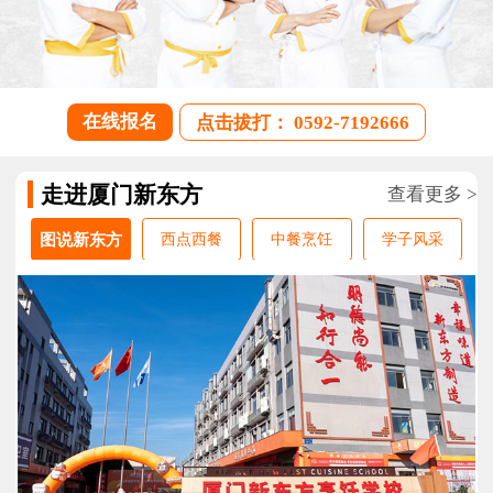
在线报名
点击拔打： 0592-7192666
走进厦门新东方
查看更多 >
图说新东方
西点西餐
中餐烹饪
学子风采