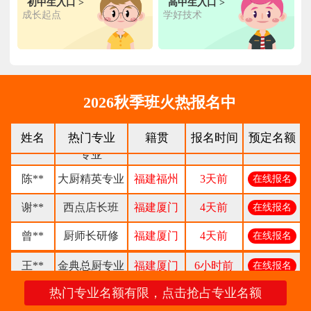
初中生入口 >
高中生入口 >
成长起点
学好技术
陈**
时尚西点专业
福建泉州
3天前
在线报名
张**
金领大厨专业
福建厦门
8小时前
在线报名
钟**
经典西点专业
福建龙岩
5天前
在线报名
2026秋季班火热报名中
柯**
经典西点专业
福建厦门
1天前
在线报名
时尚西餐西点
姓名
热门专业
籍贯
报名时间
预定名额
赖**
福建三明
16小时前
在线报名
专业
陈**
大厨精英专业
福建福州
3天前
在线报名
谢**
西点店长班
福建厦门
4天前
在线报名
曾**
厨师长研修
福建厦门
4天前
在线报名
王**
金典总厨专业
福建厦门
6小时前
在线报名
林**
金鼎大厨专业
福建漳州
1天前
在线报名
热门专业名额有限，点击抢占专业名额