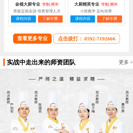
金领大厨专业
大厨精英专业
学制:两年
学制:两年
带薪定岗实训 培养管理人才
小班教学 定向培养
课程内容
了解学费
课程内容
了解学费
查看更多专业
点击拔打： 0592-7192666
实战中走出来的师资团队
更多 >