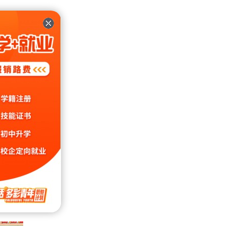
格的西
，不断
活得漂