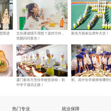
梦想照进
文化课成绩不理想？选对方向，
新东方祝各位虎年大吉！
也能闪闪发光！
厦门新东方烹饪学校告诉你：初
初、高中生学厨师有哪些
中学子成功之路！
热门专业
就业保障